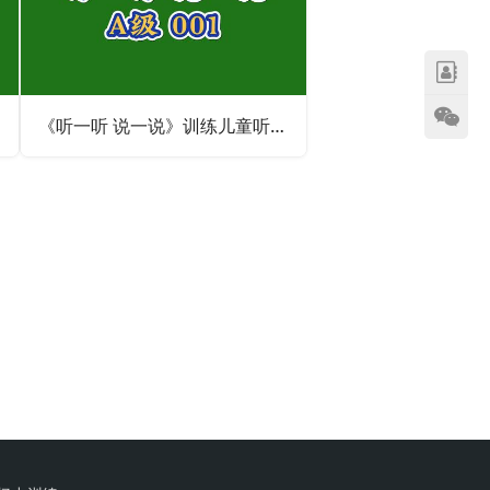
《听一听 说一说》训练儿童听动统合能力 上课专心听讲