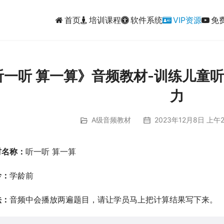
首页
培训课程
软件系统
VIP资源
免
听一听 算一算》音频教材-训练儿童
力
A级音频教材
2023年12月8日 上午2
材名称：
听一听 算一算
龄：
学龄前
法：
音频中会播放两遍题目，请让学员马上把计算结果写下来。