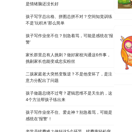
是情绪脑还没长好
孩子写字总出格、拼图总拼不对？空间知觉训练
不是’玩积木’那么简单
孩子写作业坐不住？别急着骂，可能是感统在’报
警’
家长群里总有人挑刺？做好家校沟通这6件事，
挑剔家长也能变成忠实粉丝
二孩家庭老大突然变叛逆？不是他变坏了，是注
意力分配出了问题
孩子做题总绕不过弯？逻辑思维不是天生的，这
4个方法帮孩子练出来
孩子写作业坐不住、爱走神？别急着骂，可能是
感统在’报警’！
老学员续费难？做好这5个环节，续费率轻松突