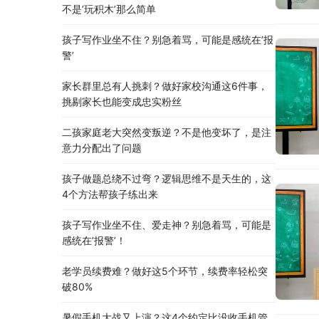
不是’玩积木’那么简单
孩子写作业坐不住？别急着骂，可能是感统在’报
警’
家长群里总有人挑刺？做好家校沟通这6件事，
挑剔家长也能变成忠实粉丝
二孩家庭老大突然变叛逆？不是他变坏了，是注
意力分配出了问题
孩子做题总绕不过弯？逻辑思维不是天生的，这
4个方法帮孩子练出来
孩子写作业坐不住、爱走神？别急着骂，可能是
感统在’报警’！
老学员续费难？做好这5个环节，续费率轻松突
破80%
暑假手机大战又上演？这4个约定比没收手机管