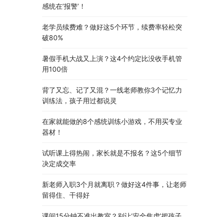
感统在’报警’！
老学员续费难？做好这5个环节，续费率轻松突
破80%
暑假手机大战又上演？这4个约定比没收手机管
用100倍
背了又忘、记了又混？一线老师教你3个记忆力
训练法，孩子用过都说灵
在家就能做的8个感统训练小游戏，不用买专业
器材！
试听课上得热闹，家长就是不报名？这5个细节
决定成交率
新老师入职3个月就离职？做好这4件事，让老师
留得住、干得好
课间15分钟不准出教室？别让’安全焦虑’把孩子