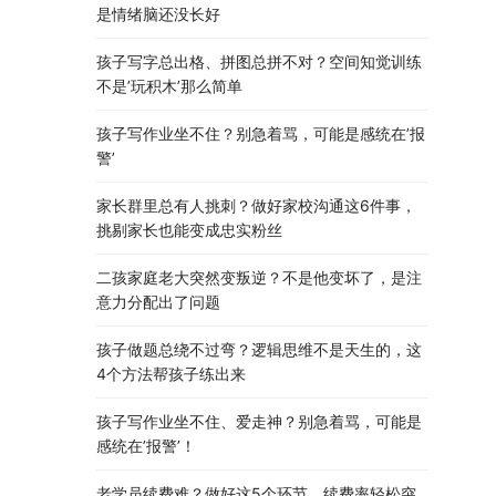
是情绪脑还没长好
孩子写字总出格、拼图总拼不对？空间知觉训练
不是’玩积木’那么简单
孩子写作业坐不住？别急着骂，可能是感统在’报
警’
家长群里总有人挑刺？做好家校沟通这6件事，
挑剔家长也能变成忠实粉丝
二孩家庭老大突然变叛逆？不是他变坏了，是注
意力分配出了问题
孩子做题总绕不过弯？逻辑思维不是天生的，这
4个方法帮孩子练出来
孩子写作业坐不住、爱走神？别急着骂，可能是
感统在’报警’！
老学员续费难？做好这5个环节，续费率轻松突