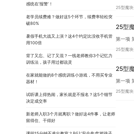
感统在’报警’！
25型魔
老学员续费难？做好这5个环节，续费率轻松突
破80%
25型
暑假手机大战又上演？这4个约定比没收手机管
第一项 
用100倍
25型魔
背了又忘、记了又混？一线老师教你3个记忆力
训练法，孩子用过都说灵
25型
在家就能做的8个感统训练小游戏，不用买专业
第一项 
器材！
25型魔
试听课上得热闹，家长就是不报名？这5个细节
决定成交率
新老师入职3个月就离职？做好这4件事，让老师
留得住、干得好
课间15分钟不准出教室？别让’安全焦虑’把孩子