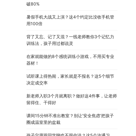
破80%
暑假手机大战又上演？这4个约定比没收手机管
用100倍
背了又忘、记了又混？一线老师教你3个记忆力
训练法，孩子用过都说灵
在家就能做的8个感统训练小游戏，不用买专业
器材！
试听课上得热闹，家长就是不报名？这5个细节
决定成交率
新老师入职3个月就离职？做好这4件事，让老师
留得住、干得好
课间15分钟不准出教室？别让’安全焦虑’把孩子
圈成温室里的盆栽
孩子宁愿跟同学聊也不跟你说？这5个沟通习