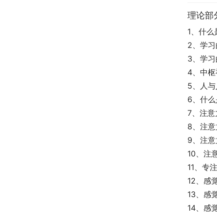
理论部
1、什么
2、学习
3、学
4、中
5、人
6、什
7、注
8、注意
9、注
10、注
11、专
12、感
13、感
14、感