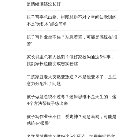
是情绪脑还没长好
孩子写字总出格、拼图总拼不对？空间知觉训练
不是’玩积木’那么简单
孩子写作业坐不住？别急着骂，可能是感统在’报
警’
家长群里总有人挑刺？做好家校沟通这6件事，
挑剔家长也能变成忠实粉丝
二孩家庭老大突然变叛逆？不是他变坏了，是注
意力分配出了问题
孩子做题总绕不过弯？逻辑思维不是天生的，这
4个方法帮孩子练出来
孩子写作业坐不住、爱走神？别急着骂，可能是
感统在’报警’！
老学员续费难？做好这5个环节，续费率轻松突