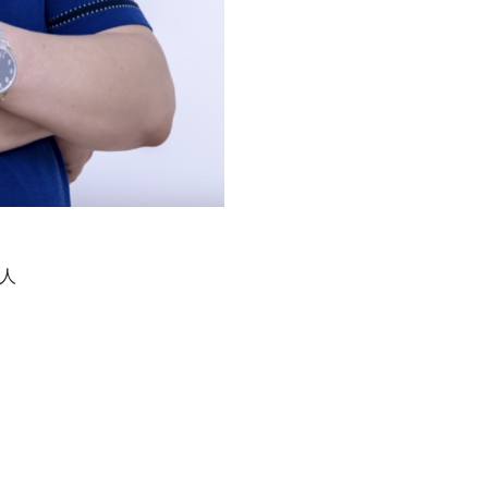
人
）
）