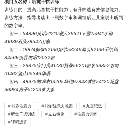
项目五名称：听觉干扰训练
训练目的：提高儿童抗干扰能力，有升筛选有效信息能力。
训练方法：指导者读出下列数字串和词组后让儿童说出听到
的数字串。
组一：54896笑话51210潮人36521下雪25941小偷
41039石头78542山寨
组二：19874解饿52136婚纱58246勾引92136千纸鹤
84569狼吞虎咽12032喷
组三：29875守门员41230摄像56201喷泉39852射箭
01462酒店05346华语
组四：48975防弹衣13205华佗97848试管54120花盆
36984房子51203事太多
12岁注意力
12岁注意力教案
九宫记忆
听觉干扰训练
左右镜像
注意力训练
译码运算