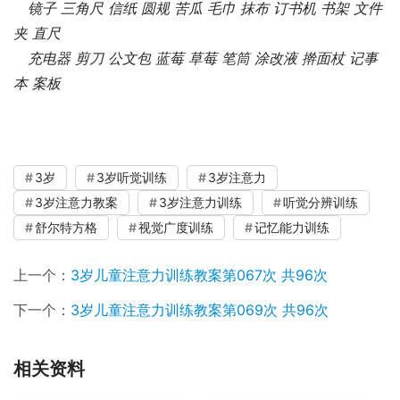
镜子 三角尺 信纸 圆规 苦瓜 毛巾 抹布 订书机 书架 文件
夹 直尺
充电器 剪刀 公文包 蓝莓 草莓 笔筒 涂改液 擀面杖 记事
本 案板
3岁
3岁听觉训练
3岁注意力
3岁注意力教案
3岁注意力训练
听觉分辨训练
舒尔特方格
视觉广度训练
记忆能力训练
上一个：
3岁儿童注意力训练教案第067次 共96次
下一个：
3岁儿童注意力训练教案第069次 共96次
相关资料