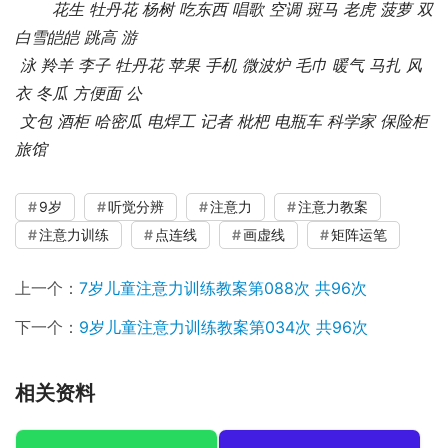
花生 牡丹花 杨树 吃东西 唱歌 空调 斑马 老虎 菠萝 双 
白雪皑皑 跳高 游
 泳 羚羊 李子 牡丹花 苹果 手机 微波炉 毛巾 暖气 马扎 风
衣 冬瓜 方便面 公
 文包 酒柜 哈密瓜 电焊工 记者 枇杷 电瓶车 科学家 保险柜 
旅馆
9岁
听觉分辨
注意力
注意力教案
注意力训练
点连线
画虚线
矩阵运笔
上一个：
7岁儿童注意力训练教案第088次 共96次
下一个：
9岁儿童注意力训练教案第034次 共96次
相关资料