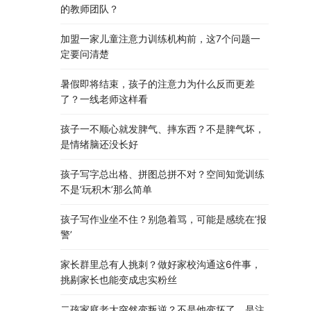
的教师团队？
加盟一家儿童注意力训练机构前，这7个问题一
定要问清楚
暑假即将结束，孩子的注意力为什么反而更差
了？一线老师这样看
孩子一不顺心就发脾气、摔东西？不是脾气坏，
是情绪脑还没长好
孩子写字总出格、拼图总拼不对？空间知觉训练
不是’玩积木’那么简单
孩子写作业坐不住？别急着骂，可能是感统在’报
警’
家长群里总有人挑刺？做好家校沟通这6件事，
挑剔家长也能变成忠实粉丝
二孩家庭老大突然变叛逆？不是他变坏了，是注