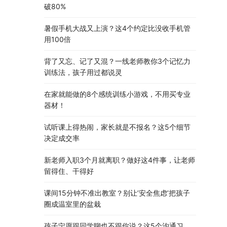
破80%
暑假手机大战又上演？这4个约定比没收手机管
用100倍
背了又忘、记了又混？一线老师教你3个记忆力
训练法，孩子用过都说灵
在家就能做的8个感统训练小游戏，不用买专业
器材！
试听课上得热闹，家长就是不报名？这5个细节
决定成交率
新老师入职3个月就离职？做好这4件事，让老师
留得住、干得好
课间15分钟不准出教室？别让’安全焦虑’把孩子
圈成温室里的盆栽
孩子宁愿跟同学聊也不跟你说？这5个沟通习