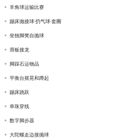
羊角球运输比赛
蹦床抛接球·扔气球·套圈
坐独脚凳自抛球
滑板接龙
脚踩石运物品
平衡台摇晃和蹲起
蹦床跳跃
串珠穿线
数字脚步器
大陀螺走边接抛球