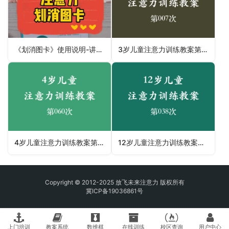
《划消图卡》使用说明-讲师：刘国辉
3岁儿童注意力训练教案第007次 共96次
4岁儿童注意力训练教案第060次 共96次
12岁儿童注意力训练教案第038次 共96次
Copyright © 2012-2025 放飞未来注意力 版权所有
冀ICP备19036861号
上门培训
教案系统
数维棋
在线训练
校区查询
用户中心