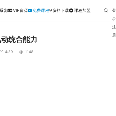
系统
VIP资源
免费课程
资料下载
课程加盟
登
录
注
册
视动统合能力
下午4:39
1148