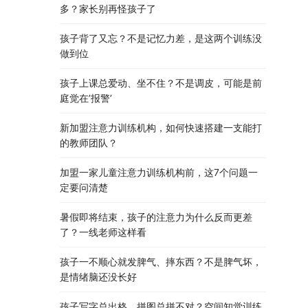
多？家长别再怪孩子了
孩子背了又忘？不是记忆力差，是这两个训练没
做到位
孩子上课总爱动、坐不住？不是调皮，可能是前
庭觉在’报警’
新加盟注意力训练机构，如何快速搭建一支能打
的教师团队？
加盟一家儿童注意力训练机构前，这7个问题一
定要问清楚
暑假即将结束，孩子的注意力为什么反而更差
了？一线老师这样看
孩子一不顺心就发脾气、摔东西？不是脾气坏，
是情绪脑还没长好
孩子写字总出格、拼图总拼不对？空间知觉训练