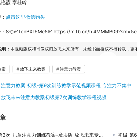
艳霞 李桂岭
接：
点击这里微信购买
👈₤TcnBX16Me5l₤ https://m.tb.cn/h.4MMMB09?sm=5e
说明：
本视频版权和肖像权归放飞未来所有，未经书面授权不得转载，更
00:00 / 44:59
教案
放飞未来教案
注意力教案
：
注意力教案 初级-第9次训练教学示范视频课程 专注力不集中
：
放飞未来注意力教案初级第7次训练教学课程视频
章
3次 儿童注意力训练教案-魔块版 放飞未来专注力教学示范视频课程
初级 第6