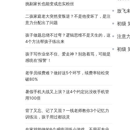
挑剔家长也能变成忠实粉丝
放飞
二孩家庭老大突然变叛逆？不是他变坏了，是注
意力分配出了问题
初级 
孩子做题总绕不过弯？逻辑思维不是天生的，这
注意力训
4个方法帮孩子练出来
初级 
孩子写作业坐不住、爱走神？别急着骂，可能是
感统在’报警’！
老学员续费难？做好这5个环节，续费率轻松突
破80%
暑假手机大战又上演？这4个约定比没收手机管
用100倍
背了又忘、记了又混？一线老师教你3个记忆力
训练法，孩子用过都说灵
在家就能做的8个感统训练小游戏，不用买专业