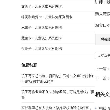
讲师：魏
文具卡 · 儿童认知系列图卡
购买链
味觉和嗅觉卡 · 儿童认知系列图卡
淘宝口令：8
水果卡 · 儿童认知系列图卡
蔬菜卡 · 儿童认知系列图卡
特别
食物卡 · 儿童认知系列图卡
初级
信息动态
上一篇
孩子写字总出格、拼图总拼不对？空间知觉训练
下一篇
不是’玩积木’那么简单
孩子写作业坐不住？别急着骂，可能是感统在’报
相关文
警’
家长群里总有人挑刺？做好家校沟通这6件事，
初级 第