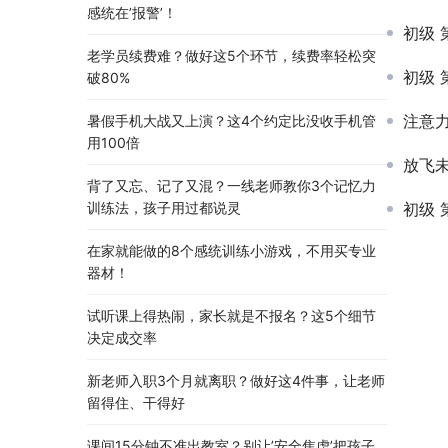
感统在’报警’！
初级 
老学员续费难？做好这5个环节，续费率轻松突
初级 
破80%
注意力训
暑假手机大战又上演？这4个约定比没收手机管
用100倍
放飞
背了又忘、记了又混？一线老师教你3个记忆力
初级 第
训练法，孩子用过都说灵
在家就能做的8个感统训练小游戏，不用买专业
器材！
试听课上得热闹，家长就是不报名？这5个细节
决定成交率
新老师入职3个月就离职？做好这4件事，让老师
留得住、干得好
课间15分钟不准出教室？别让’安全焦虑’把孩子