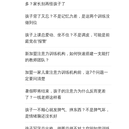
多？家长别再怪孩子了
孩子背了又忘？不是记忆力差，是这两个训练没
做到位
孩子上课总爱动、坐不住？不是调皮，可能是前
庭觉在’报警’
新加盟注意力训练机构，如何快速搭建一支能打
的教师团队？
加盟一家儿童注意力训练机构前，这7个问题一
定要问清楚
暑假即将结束，孩子的注意力为什么反而更差
了？一线老师这样看
孩子一不顺心就发脾气、摔东西？不是脾气坏，
是情绪脑还没长好
孩子写字总出格、拼图总拼不对？空间知觉训练