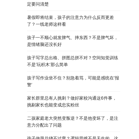
定要问清楚
暑假即将结束，孩子的注意力为什么反而更差
了？一线老师这样看
孩子一不顺心就发脾气、摔东西？不是脾气坏，
是情绪脑还没长好
孩子写字总出格、拼图总拼不对？空间知觉训练
不是’玩积木’那么简单
孩子写作业坐不住？别急着骂，可能是感统在’报
警’
家长群里总有人挑刺？做好家校沟通这6件事，
挑剔家长也能变成忠实粉丝
二孩家庭老大突然变叛逆？不是他变坏了，是注
意力分配出了问题
孩子做题总绕不过弯？逻辑思维不是天生的，这