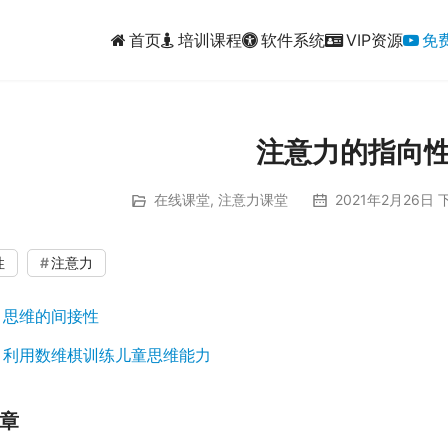
首页
培训课程
软件系统
VIP资源
免
注意力的指向
在线课堂
,
注意力课堂
2021年2月26日 下
00:00 / 00:35
性
注意力
：
思维的间接性
：
利用数维棋训练儿童思维能力
章