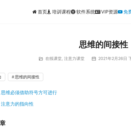
首页
培训课程
软件系统
VIP资源
免
思维的间接性
在线课堂
,
注意力课堂
2021年2月26日 
00:00 / 00:54
力
思维的间接性
：
思维必须借助符号方可进行
：
注意力的指向性
章