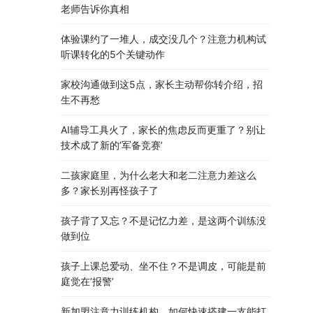
老师告诉你真相
体验课约了一堆人，成交没几个？注意力机构试
听课转化的5个关键动作
家校沟通做到这5点，家长主动帮你转介绍，招
生不再愁
AI辅导工具火了，家长的焦虑反而更重了？别让
技术成了新的’军备竞赛’
二孩家庭里，为什么老大和老二注意力差这么
多？家长别再怪孩子了
孩子背了又忘？不是记忆力差，是这两个训练没
做到位
孩子上课总爱动、坐不住？不是调皮，可能是前
庭觉在’报警’
新加盟注意力训练机构，如何快速搭建一支能打