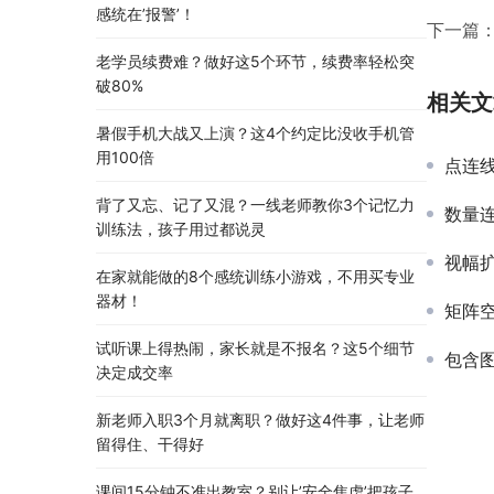
感统在’报警’！
下一篇
老学员续费难？做好这5个环节，续费率轻松突
破80%
相关文
暑假手机大战又上演？这4个约定比没收手机管
用100倍
点连
背了又忘、记了又混？一线老师教你3个记忆力
数量
训练法，孩子用过都说灵
视幅扩
在家就能做的8个感统训练小游戏，不用买专业
器材！
矩阵
试听课上得热闹，家长就是不报名？这5个细节
包含
决定成交率
新老师入职3个月就离职？做好这4件事，让老师
留得住、干得好
课间15分钟不准出教室？别让’安全焦虑’把孩子