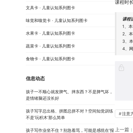
课程时长
文具卡 · 儿童认知系列图卡
课程
味觉和嗅觉卡 · 儿童认知系列图卡
1、
水果卡 · 儿童认知系列图卡
2、
3、
蔬菜卡 · 儿童认知系列图卡
4、
食物卡 · 儿童认知系列图卡
信息动态
孩子一不顺心就发脾气、摔东西？不是脾气坏，
是情绪脑还没长好
孩子写字总出格、拼图总拼不对？空间知觉训练
注意
不是’玩积木’那么简单
上一篇
孩子写作业坐不住？别急着骂，可能是感统在’报