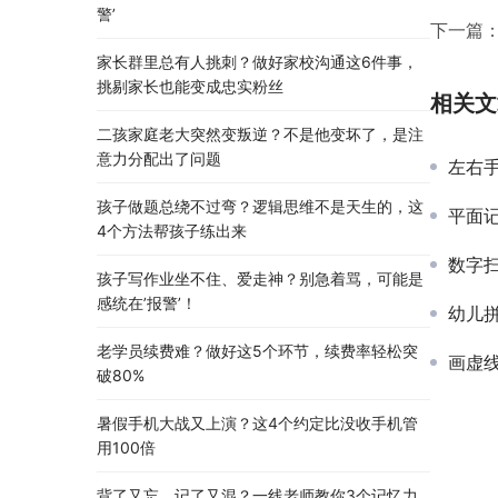
警’
下一篇
家长群里总有人挑刺？做好家校沟通这6件事，
挑剔家长也能变成忠实粉丝
相关文
二孩家庭老大突然变叛逆？不是他变坏了，是注
意力分配出了问题
左右
孩子做题总绕不过弯？逻辑思维不是天生的，这
平面
4个方法帮孩子练出来
数字
孩子写作业坐不住、爱走神？别急着骂，可能是
感统在’报警’！
幼儿
老学员续费难？做好这5个环节，续费率轻松突
画虚
破80%
暑假手机大战又上演？这4个约定比没收手机管
用100倍
背了又忘、记了又混？一线老师教你3个记忆力