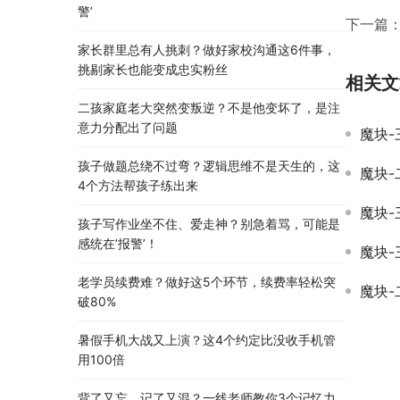
警’
下一篇
家长群里总有人挑刺？做好家校沟通这6件事，
挑剔家长也能变成忠实粉丝
相关文
二孩家庭老大突然变叛逆？不是他变坏了，是注
意力分配出了问题
魔块
孩子做题总绕不过弯？逻辑思维不是天生的，这
魔块
4个方法帮孩子练出来
魔块
孩子写作业坐不住、爱走神？别急着骂，可能是
感统在’报警’！
魔块
老学员续费难？做好这5个环节，续费率轻松突
魔块
破80%
暑假手机大战又上演？这4个约定比没收手机管
用100倍
背了又忘、记了又混？一线老师教你3个记忆力