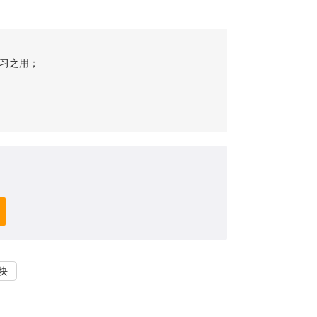
习之用；
；
块