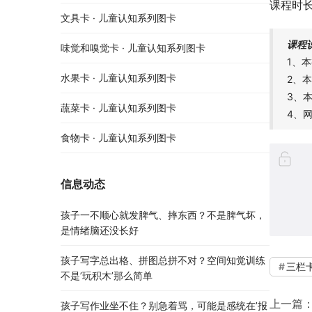
课程时长
文具卡 · 儿童认知系列图卡
课程
味觉和嗅觉卡 · 儿童认知系列图卡
1、
水果卡 · 儿童认知系列图卡
2、
3、
蔬菜卡 · 儿童认知系列图卡
4、
食物卡 · 儿童认知系列图卡
信息动态
孩子一不顺心就发脾气、摔东西？不是脾气坏，
是情绪脑还没长好
孩子写字总出格、拼图总拼不对？空间知觉训练
三栏
不是’玩积木’那么简单
上一篇
孩子写作业坐不住？别急着骂，可能是感统在’报