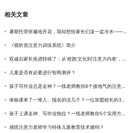
相关文章
暑期托管班遍地开花，我却想给家长们泼一盆冷水——一位训练老师的冷静观察
《视听觉注意力训练系统》简介
双减后家长焦虑转移了：从‘抢跑’文化到‘注意力内卷’，我们到底在焦虑什么？
儿童是否有必要进行智商测评？
孩子写作业总是走神？一线老师教你8个接地气的注意力训练方法
体验课来了一堆人、报名的没几个？一位加盟校长的3步招生转化实战心得
孩子上课走神、写作业拖拉？一线老师教你5个实用方法，在家就能练
感统注意力老师学习特殊儿童教育技术难吗？