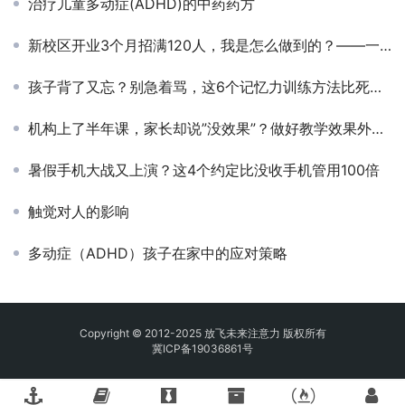
治疗儿童多动症(ADHD)的中药药方
新校区开业3个月招满120人，我是怎么做到的？——一位加盟校长的实战复盘
孩子背了又忘？别急着骂，这6个记忆力训练方法比死记硬背管用100倍
机构上了半年课，家长却说”没效果”？做好教学效果外化，让进步看得见
暑假手机大战又上演？这4个约定比没收手机管用100倍
触觉对人的影响
多动症（ADHD）孩子在家中的应对策略
Copyright © 2012-2025 放飞未来注意力 版权所有
冀ICP备19036861号