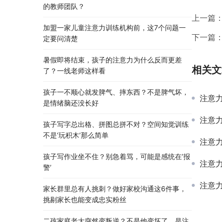
的教师团队？
上一篇
加盟一家儿童注意力训练机构前，这7个问题一
下一篇
定要问清楚
暑假即将结束，孩子的注意力为什么反而更差
相关文
了？一线老师这样看
孩子一不顺心就发脾气、摔东西？不是脾气坏，
注意
是情绪脑还没长好
注意
孩子写字总出格、拼图总拼不对？空间知觉训练
不是’玩积木’那么简单
注意力
孩子写作业坐不住？别急着骂，可能是感统在’报
注意力
警’
注意
家长群里总有人挑刺？做好家校沟通这6件事，
挑剔家长也能变成忠实粉丝
二孩家庭老大突然变叛逆？不是他变坏了，是注