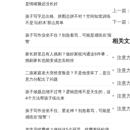
是情绪脑还没长好
上一篇
孩子写字总出格、拼图总拼不对？空间知觉训练
下一篇
不是’玩积木’那么简单
孩子写作业坐不住？别急着骂，可能是感统在’报
相关文
警’
家长群里总有人挑刺？做好家校沟通这6件事，
注意
挑剔家长也能变成忠实粉丝
注意
二孩家庭老大突然变叛逆？不是他变坏了，是注
意力分配出了问题
注意力
孩子做题总绕不过弯？逻辑思维不是天生的，这
注意
4个方法帮孩子练出来
注意
孩子写作业坐不住、爱走神？别急着骂，可能是
感统在’报警’！
老学员续费难？做好这5个环节，续费率轻松突