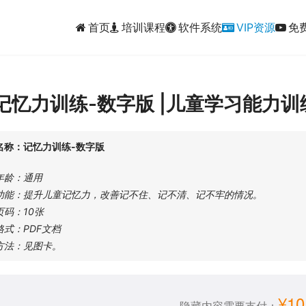
首页
培训课程
软件系统
VIP资源
免
记忆力训练-数字版 |儿童学习能力
名称：记忆力训练-数字版
年龄：通用
功能：提升儿童记忆力，改善记不住、记不清、记不牢的情况。
页码：10张
格式：PDF文档
方法：见图卡。
¥10
隐藏内容需要支付：