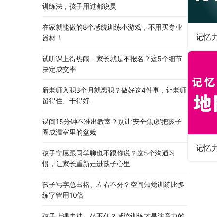
训练法，孩子用过都说灵
在家就能做的8个感统训练小游戏，不用买专业
器材！
试听课上得热闹，家长就是不报名？这5个细节
决定成交率
新老师入职3个月就离职？做好这4件事，让老师
留得住、干得好
课间15分钟不准出教室？别让’安全焦虑’把孩子
圈成温室里的盆栽
孩子宁愿跟同学聊也不跟你说？这5个沟通习
惯，让家长重新走进孩子心里
孩子写字总出格、左右不分？空间知觉训练比多
练字管用10倍
孩子上课走神、坐不住？感统训练才是注意力的