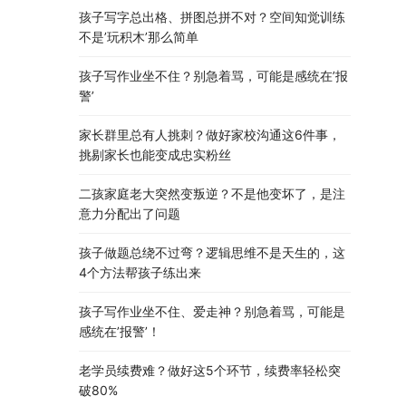
孩子写字总出格、拼图总拼不对？空间知觉训练
不是’玩积木’那么简单
孩子写作业坐不住？别急着骂，可能是感统在’报
警’
家长群里总有人挑刺？做好家校沟通这6件事，
挑剔家长也能变成忠实粉丝
二孩家庭老大突然变叛逆？不是他变坏了，是注
意力分配出了问题
孩子做题总绕不过弯？逻辑思维不是天生的，这
4个方法帮孩子练出来
孩子写作业坐不住、爱走神？别急着骂，可能是
感统在’报警’！
老学员续费难？做好这5个环节，续费率轻松突
破80%