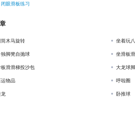
：
闭眼滑板练习
章
圆筒木马旋转
坐着玩
台独脚凳自抛球
坐滑板
滑板滑滑梯投沙包
大龙球
石运物品
呼啦圈
接龙
卧推球