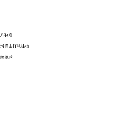
八八轨道
滑滑梯击打悬挂物
脚踏蹬球