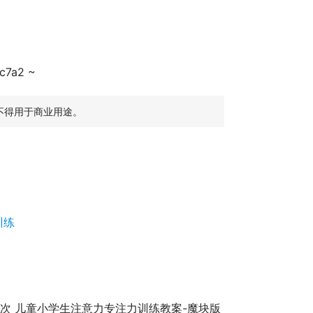
c7a2 ~
不得用于商业用途。
训练
4次 儿童小学生注意力专注力训练教案-魔块版