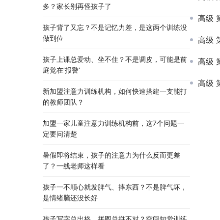
多？家长别再怪孩子了
高级 
孩子背了又忘？不是记忆力差，是这两个训练没
做到位
高级 第
孩子上课总爱动、坐不住？不是调皮，可能是前
高级 
庭觉在’报警’
高级 
新加盟注意力训练机构，如何快速搭建一支能打
的教师团队？
加盟一家儿童注意力训练机构前，这7个问题一
定要问清楚
暑假即将结束，孩子的注意力为什么反而更差
了？一线老师这样看
孩子一不顺心就发脾气、摔东西？不是脾气坏，
是情绪脑还没长好
孩子写字总出格、拼图总拼不对？空间知觉训练