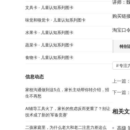
讲师：魏
文具卡 · 儿童认知系列图卡
购买链
味觉和嗅觉卡 · 儿童认知系列图卡
淘宝口令：8
水果卡 · 儿童认知系列图卡
蔬菜卡 · 儿童认知系列图卡
特别
食物卡 · 儿童认知系列图卡
专注
信息动态
上一篇
家校沟通做到这5点，家长主动帮你转介绍，招
下一篇
生不再愁
AI辅导工具火了，家长的焦虑反而更重了？别让
相关文
技术成了新的’军备竞赛’
二孩家庭里，为什么老大和老二注意力差这么
高级 