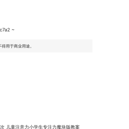
c7a2 ~
不得用于商业用途。
3次 儿童注意力小学生专注力魔块版教案