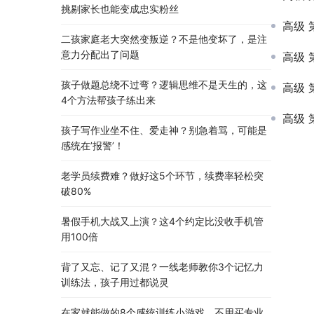
挑剔家长也能变成忠实粉丝
高级 
二孩家庭老大突然变叛逆？不是他变坏了，是注
意力分配出了问题
高级 
孩子做题总绕不过弯？逻辑思维不是天生的，这
高级 
4个方法帮孩子练出来
高级 
孩子写作业坐不住、爱走神？别急着骂，可能是
感统在’报警’！
老学员续费难？做好这5个环节，续费率轻松突
破80%
暑假手机大战又上演？这4个约定比没收手机管
用100倍
背了又忘、记了又混？一线老师教你3个记忆力
训练法，孩子用过都说灵
在家就能做的8个感统训练小游戏，不用买专业