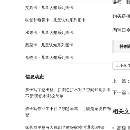
讲师：魏
文具卡 · 儿童认知系列图卡
购买链
味觉和嗅觉卡 · 儿童认知系列图卡
淘宝口令：8
水果卡 · 儿童认知系列图卡
蔬菜卡 · 儿童认知系列图卡
特别
食物卡 · 儿童认知系列图卡
小学
信息动态
上一篇
孩子写字总出格、拼图总拼不对？空间知觉训练
下一篇
不是’玩积木’那么简单
孩子写作业坐不住？别急着骂，可能是感统在’报
相关文
警’
家长群里总有人挑刺？做好家校沟通这6件事，
高级 