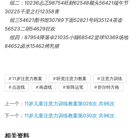
组二：10236忐忑98754旺财62548额头56421端午节
30225千里之行12358青
组三54621图书馆30789下面52821号码35124茶壶
56523二胡54629狂欢
组四：87954降落伞21035小猫68542篮球10369场地
84652卤水15462烤乳猪
11岁注意力教案
听觉注意力教案
注意力训练
点连线
画虚线
矩阵运笔
舒尔特方格
上一个：
11岁儿童注意力训练教案第028次 共96次
下一个：
11岁儿童注意力训练教案第030次 共96次
相关资料