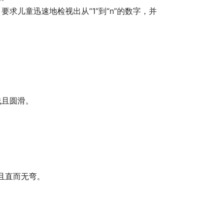
求儿童迅速地检视出从“1”到“n”的数字，并
线且圆滑。
且直而无弯。