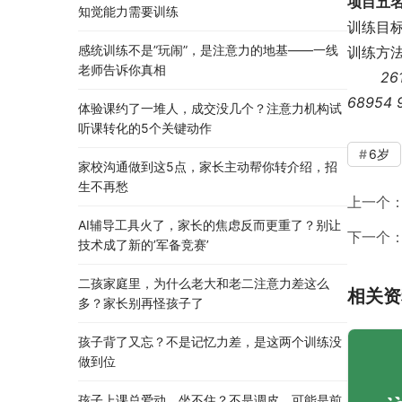
项目五
知觉能力需要训练
训练目
感统训练不是”玩闹”，是注意力的地基——一线
训练方
老师告诉你真相
26
68954 
体验课约了一堆人，成交没几个？注意力机构试
听课转化的5个关键动作
6岁
家校沟通做到这5点，家长主动帮你转介绍，招
生不再愁
上一个
AI辅导工具火了，家长的焦虑反而更重了？别让
下一个
技术成了新的’军备竞赛’
二孩家庭里，为什么老大和老二注意力差这么
相关资
多？家长别再怪孩子了
孩子背了又忘？不是记忆力差，是这两个训练没
做到位
孩子上课总爱动、坐不住？不是调皮，可能是前