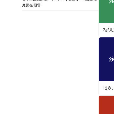
庭觉在’报警’