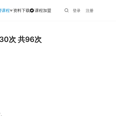
费课程
资料下载
课程加盟
登录
注册
0次 共96次
度。