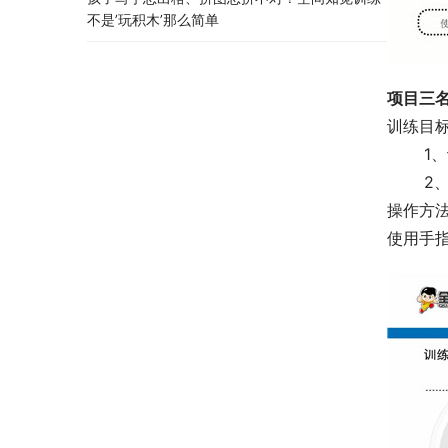
不是’玩积木’那么简单
项目三
训练目
 　　
 　　
操作方法
使用手