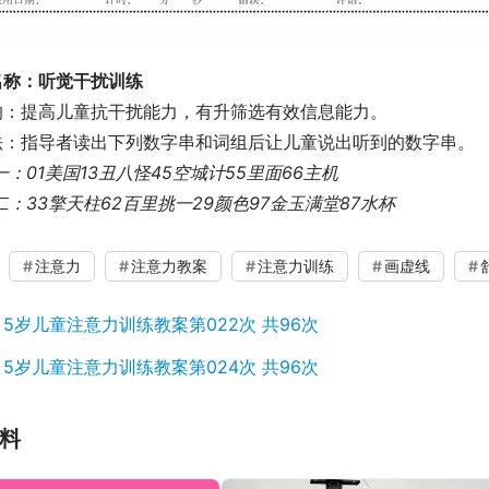
名称：听觉干扰训练
的：提高儿童抗干扰能力，有升筛选有效信息能力。
法：指导者读出下列数字串和词组后让儿童说出听到的数字串。
一：01美国13丑八怪45空城计55里面66主机
二：33擎天柱62百里挑一29颜色97金玉满堂87水杯
注意力
注意力教案
注意力训练
画虚线
：
5岁儿童注意力训练教案第022次 共96次
：
5岁儿童注意力训练教案第024次 共96次
料