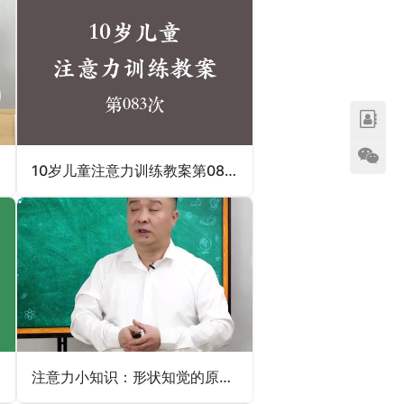
10岁儿童注意力训练教案第083次 共96次
注意力小知识：形状知觉的原始特征