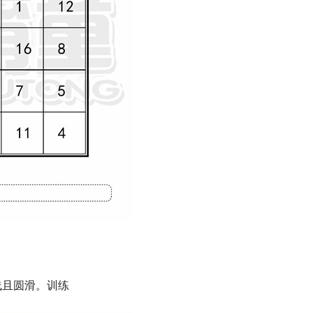
线且圆滑。训练