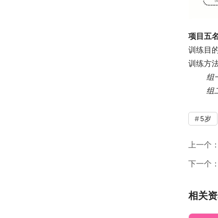
项目五
训练目
训练方
组
 　　组
5岁
上一个
下一个
相关资