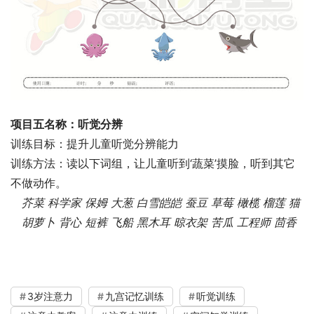
项目五名称：听觉分辨
训练目标：提升儿童听觉分辨能力
训练方法：读以下词组，让儿童听到‘蔬菜’摸脸，听到其它
不做动作。
芥菜 科学家 保姆 大葱 白雪皑皑 蚕豆 草莓 橄榄 榴莲 猫
胡萝卜 背心 短裤 飞船 黑木耳 晾衣架 苦瓜 工程师 茴香
3岁注意力
九宫记忆训练
听觉训练