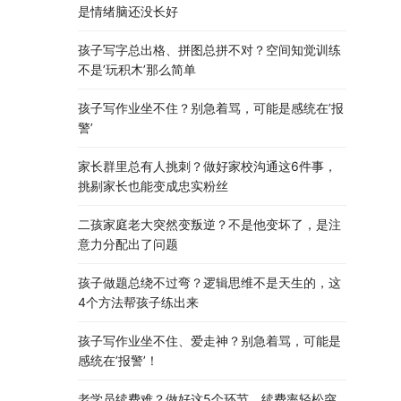
是情绪脑还没长好
孩子写字总出格、拼图总拼不对？空间知觉训练
不是’玩积木’那么简单
孩子写作业坐不住？别急着骂，可能是感统在’报
警’
家长群里总有人挑刺？做好家校沟通这6件事，
挑剔家长也能变成忠实粉丝
二孩家庭老大突然变叛逆？不是他变坏了，是注
意力分配出了问题
孩子做题总绕不过弯？逻辑思维不是天生的，这
4个方法帮孩子练出来
孩子写作业坐不住、爱走神？别急着骂，可能是
感统在’报警’！
老学员续费难？做好这5个环节，续费率轻松突