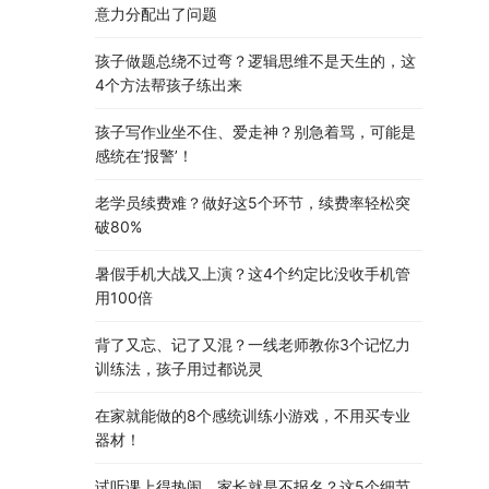
意力分配出了问题
孩子做题总绕不过弯？逻辑思维不是天生的，这
4个方法帮孩子练出来
孩子写作业坐不住、爱走神？别急着骂，可能是
感统在’报警’！
老学员续费难？做好这5个环节，续费率轻松突
破80%
暑假手机大战又上演？这4个约定比没收手机管
用100倍
背了又忘、记了又混？一线老师教你3个记忆力
训练法，孩子用过都说灵
在家就能做的8个感统训练小游戏，不用买专业
器材！
试听课上得热闹，家长就是不报名？这5个细节