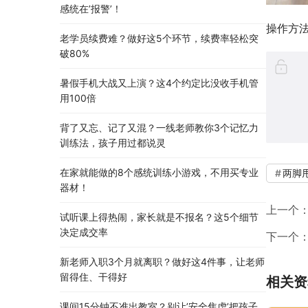
感统在’报警’！
操作方
老学员续费难？做好这5个环节，续费率轻松突
破80%
暑假手机大战又上演？这4个约定比没收手机管
用100倍
背了又忘、记了又混？一线老师教你3个记忆力
训练法，孩子用过都说灵
在家就能做的8个感统训练小游戏，不用买专业
两脚
器材！
上一个
试听课上得热闹，家长就是不报名？这5个细节
决定成交率
下一个
新老师入职3个月就离职？做好这4件事，让老师
留得住、干得好
相关资
课间15分钟不准出教室？别让’安全焦虑’把孩子