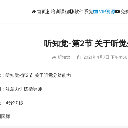
首页
培训课程
软件系统
VIP资源
免
听知觉-第2节 关于听
听知觉
2021年4月7日 下午4:56
：听知觉-第2节 关于听觉分辨能力
列：注意力训练指导师
：4分20秒
刘国辉