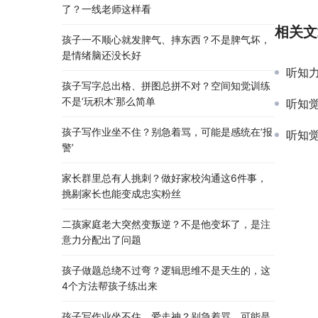
了？一线老师这样看
相关文
孩子一不顺心就发脾气、摔东西？不是脾气坏，
是情绪脑还没长好
听知力
孩子写字总出格、拼图总拼不对？空间知觉训练
不是’玩积木’那么简单
听知觉
孩子写作业坐不住？别急着骂，可能是感统在’报
听知觉
警’
家长群里总有人挑刺？做好家校沟通这6件事，
挑剔家长也能变成忠实粉丝
二孩家庭老大突然变叛逆？不是他变坏了，是注
意力分配出了问题
孩子做题总绕不过弯？逻辑思维不是天生的，这
4个方法帮孩子练出来
孩子写作业坐不住、爱走神？别急着骂，可能是