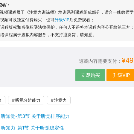
说明：
本视频课程属于《注意力训练师》培训系列课程组成部分，适合一线教师学
本视频可以独立付费购买，也可
升级VIP
后免费观看；
本课程版权和肖像权受法律保护，任何人不得将本课程内容公开给第三方
网络课程属于虚拟内容服务，不支持退换货，请知悉。
¥49
隐藏内容需要支付：
立即购买
升级VIP
力
听觉分辨能力
注意力
：
听知觉-第3节 关于听觉排序能力
：
听知力-第1节 关于听觉稳定性