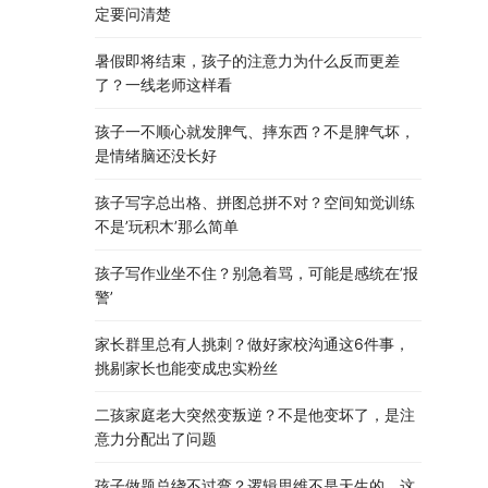
定要问清楚
暑假即将结束，孩子的注意力为什么反而更差
了？一线老师这样看
孩子一不顺心就发脾气、摔东西？不是脾气坏，
是情绪脑还没长好
孩子写字总出格、拼图总拼不对？空间知觉训练
不是’玩积木’那么简单
孩子写作业坐不住？别急着骂，可能是感统在’报
警’
家长群里总有人挑刺？做好家校沟通这6件事，
挑剔家长也能变成忠实粉丝
二孩家庭老大突然变叛逆？不是他变坏了，是注
意力分配出了问题
孩子做题总绕不过弯？逻辑思维不是天生的，这