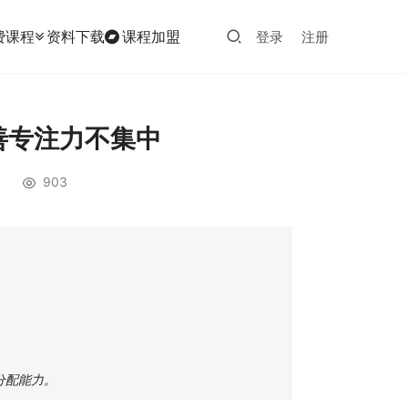
费课程
资料下载
课程加盟
登录
注册
善专注力不集中
903
分配能力。