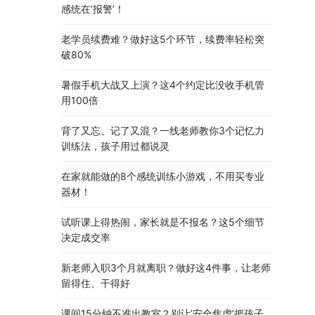
感统在’报警’！
老学员续费难？做好这5个环节，续费率轻松突
破80%
暑假手机大战又上演？这4个约定比没收手机管
用100倍
背了又忘、记了又混？一线老师教你3个记忆力
训练法，孩子用过都说灵
在家就能做的8个感统训练小游戏，不用买专业
器材！
试听课上得热闹，家长就是不报名？这5个细节
决定成交率
新老师入职3个月就离职？做好这4件事，让老师
留得住、干得好
课间15分钟不准出教室？别让’安全焦虑’把孩子