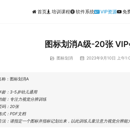
首页
培训课程
软件系统
VIP资源
免
图标划消A级-20张 VI
图标划消
2023年9月10日 上午1:
名称：图标划消A
年龄：3-5岁幼儿通用
功能：专注力视觉分辨训练
页码：20张
格式：PDF文档
方法：请指定一个图标并指标记划出来，以此训练儿童注意力视觉分辨能