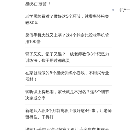
感统在’报警’！
《听一听
老学员续费难？做好这5个环节，续费率轻松突
破80%
暑假手机大战又上演？这4个约定比没收手机管
用100倍
背了又忘、记了又混？一线老师教你3个记忆力
训练法，孩子用过都说灵
在家就能做的8个感统训练小游戏，不用买专业
器材！
试听课上得热闹，家长就是不报名？这5个细节
决定成交率
新老师入职3个月就离职？做好这4件事，让老师
留得住、干得好
课间15分钟不准出教室？别让’安全焦虑’把孩子