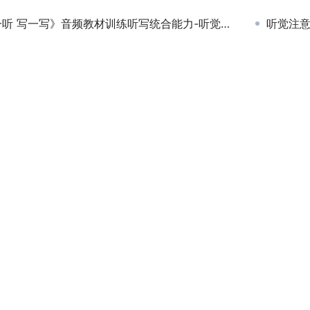
 写一写》音频教材训练听写统合能力-听觉专注力注意力不集中
听觉注