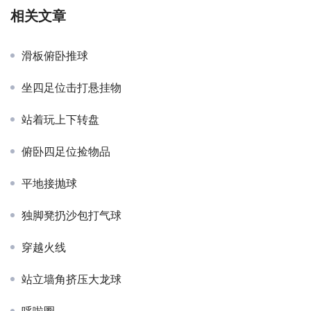
相关文章
滑板俯卧推球
坐四足位击打悬挂物
站着玩上下转盘
俯卧四足位捡物品
平地接抛球
独脚凳扔沙包打气球
穿越火线
站立墙角挤压大龙球