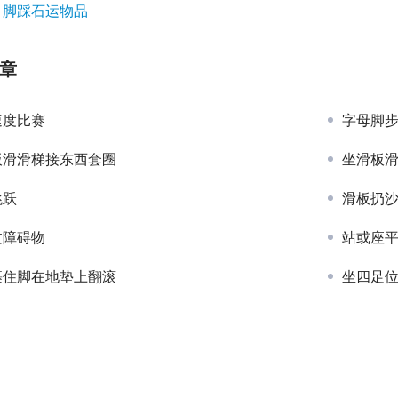
：
脚踩石运物品
章
速度比赛
字母脚
板滑滑梯接东西套圈
坐滑板
跳跃
滑板扔
过障碍物
站或座平
裹住脚在地垫上翻滚
坐四足