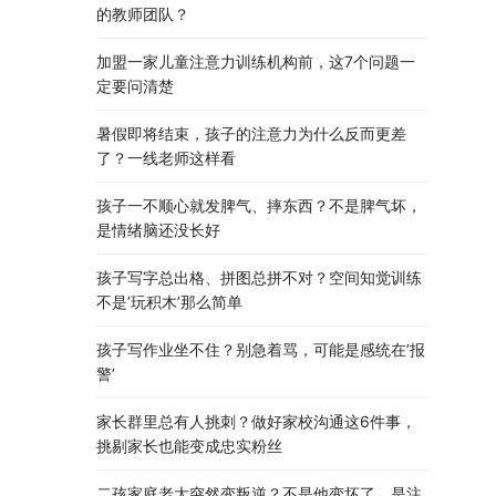
的教师团队？
加盟一家儿童注意力训练机构前，这7个问题一
定要问清楚
暑假即将结束，孩子的注意力为什么反而更差
了？一线老师这样看
孩子一不顺心就发脾气、摔东西？不是脾气坏，
是情绪脑还没长好
孩子写字总出格、拼图总拼不对？空间知觉训练
不是’玩积木’那么简单
孩子写作业坐不住？别急着骂，可能是感统在’报
警’
家长群里总有人挑刺？做好家校沟通这6件事，
挑剔家长也能变成忠实粉丝
二孩家庭老大突然变叛逆？不是他变坏了，是注