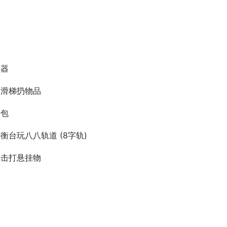
步器
滑滑梯扔物品
沙包
衡台玩八八轨道 (8字轨)
位击打悬挂物