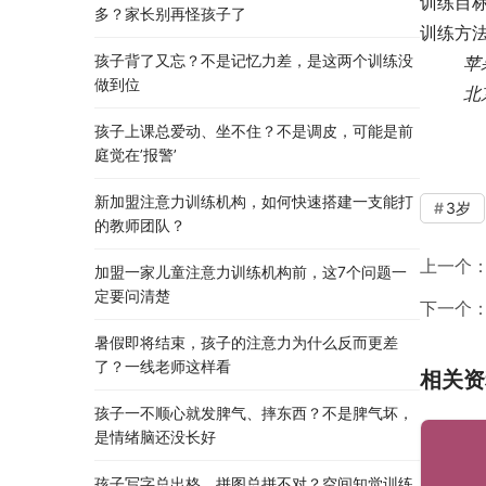
训练目
多？家长别再怪孩子了
训练方法
孩子背了又忘？不是记忆力差，是这两个训练没
苹
做到位
  
孩子上课总爱动、坐不住？不是调皮，可能是前
庭觉在’报警’
新加盟注意力训练机构，如何快速搭建一支能打
3岁
的教师团队？
上一个
加盟一家儿童注意力训练机构前，这7个问题一
定要问清楚
下一个
暑假即将结束，孩子的注意力为什么反而更差
了？一线老师这样看
相关资
孩子一不顺心就发脾气、摔东西？不是脾气坏，
是情绪脑还没长好
孩子写字总出格、拼图总拼不对？空间知觉训练