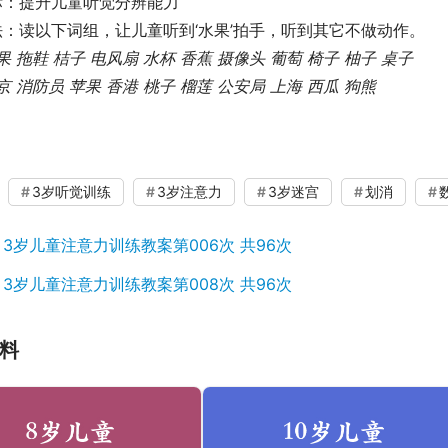
标：提升儿童听觉分辨能力
：读以下词组，让儿童听到‘水果’拍手，听到其它不做动作。
果 拖鞋 桔子 电风扇 水杯 香蕉 摄像头 葡萄 椅子 柚子 桌子
      北京 消防员 苹果 香港 桃子 榴莲 公安局 上海 西瓜 狗熊
3岁听觉训练
3岁注意力
3岁迷宫
划消
：
3岁儿童注意力训练教案第006次 共96次
：
3岁儿童注意力训练教案第008次 共96次
料