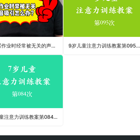
学生写作业时经常被无关的声音吸引怎么办？
9岁儿童注意力训练教案第095次 共96
7岁儿童注意力训练教案第084次 共96次