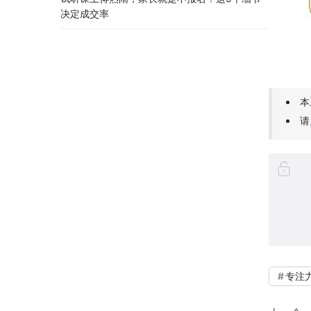
决定成交率
本
请
专注