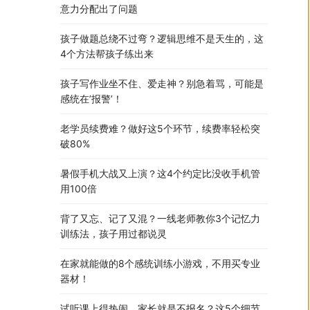
意力分配出了问题
孩子做题总绕不过弯？逻辑思维不是天生的，这
4个方法帮孩子练出来
孩子写作业坐不住、爱走神？别急着骂，可能是
感统在’报警’！
老学员续费难？做好这5个环节，续费率轻松突
破80%
暑假手机大战又上演？这4个约定比没收手机管
用100倍
背了又忘、记了又混？一线老师教你3个记忆力
训练法，孩子用过都说灵
在家就能做的8个感统训练小游戏，不用买专业
器材！
试听课上得热闹，家长就是不报名？这5个细节