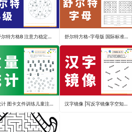
异形舒尔特方格B 注意力稳定性和视觉广度能力
舒尔特方格-字母版 国际标准版|小学生专注力不集中怎么办
数量统计 图卡文件训练儿童注意力数感视觉广度群看群数
汉字镜像 |写反字镜像字空知力学习能力注意力专注力