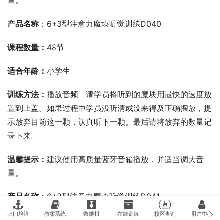
量。
00:00 / 00:00
产品名称
：6+3型注意力魔块听觉训练D040
课程数量：
48节
适合年龄：
小学生
训练方法：
播放音频，请学员将听到的魔块用最快的速度放
置到上盖。如果过程中学员没听清或没来得及正确摆放，提
示放弃目前这一颗，认真听下一颗。最后请将放弃的数量记
录下来。
温馨提示：
建议使用高质量蓝牙音箱播放，并适当调大音
量。
00:00 / 00:00
产品名称
：6+3型注意力魔块听觉训练D041
上门培训
教案系统
数维棋
在线训练
校区查询
用户中心