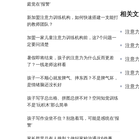
庭觉在’报警’
相关文
新加盟注意力训练机构，如何快速搭建一支能打
的教师团队？
注意力
加盟一家儿童注意力训练机构前，这7个问题一
定要问清楚
注意力
暑假即将结束，孩子的注意力为什么反而更差
注意力
了？一线老师这样看
注意力
孩子一不顺心就发脾气、摔东西？不是脾气坏，
是情绪脑还没长好
注意力
孩子写字总出格、拼图总拼不对？空间知觉训练
不是’玩积木’那么简单
孩子写作业坐不住？别急着骂，可能是感统在’报
警’
家长群里总有人挑刺？做好家校沟通这6件事，